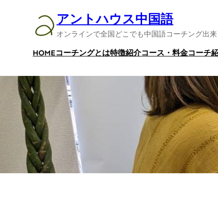
内
アントハウス中国語
容
オンラインで全国どこでも中国語コーチング出来
を
ス
HOME
コーチングとは
特徴紹介
コース・料金
コーチ
キ
ッ
プ