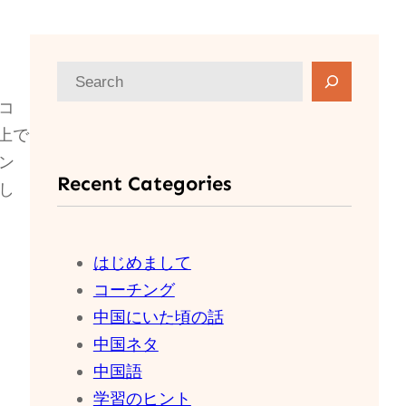
検
索
コ
上で
ン
Recent Categories
し
はじめまして
コーチング
中国にいた頃の話
中国ネタ
中国語
学習のヒント