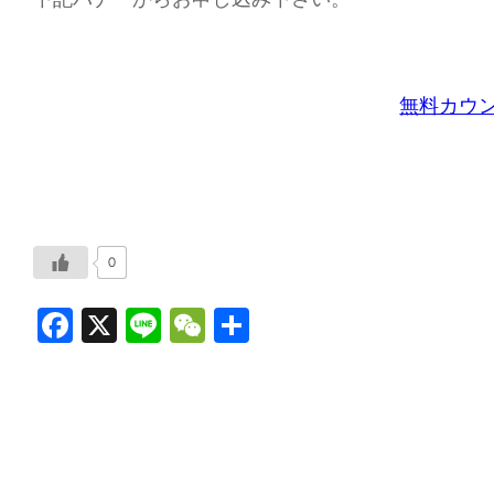
無料カウ
0
F
X
Li
W
共
a
n
e
有
c
e
C
e
h
b
a