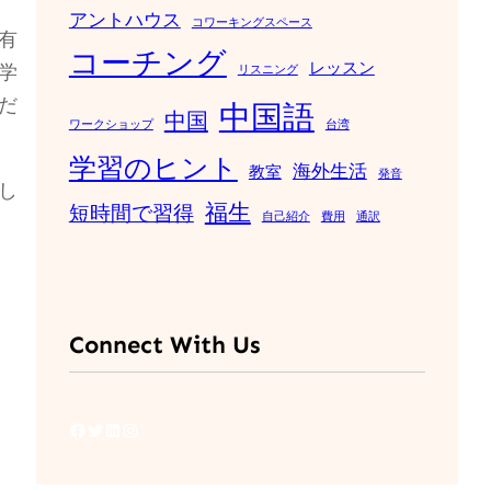
アントハウス
コワーキングスペース
有
コーチング
レッスン
学
リスニング
だ
中国語
中国
ワークショップ
台湾
学習のヒント
海外生活
教室
発音
し
福生
短時間で習得
自己紹介
費用
通訳
Connect With Us
Facebook
Twitter
LinkedIn
Instagram