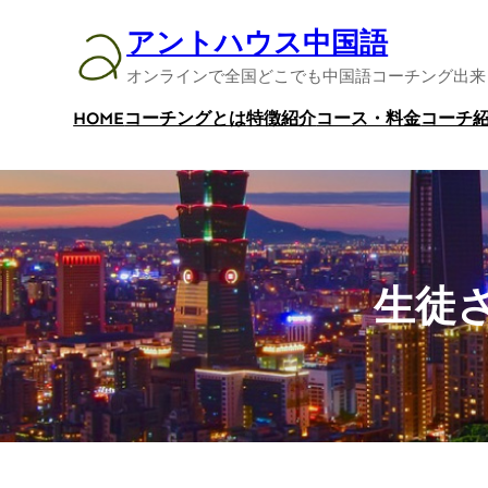
内
アントハウス中国語
容
オンラインで全国どこでも中国語コーチング出来
を
ス
HOME
コーチングとは
特徴紹介
コース・料金
コーチ
キ
ッ
プ
生徒