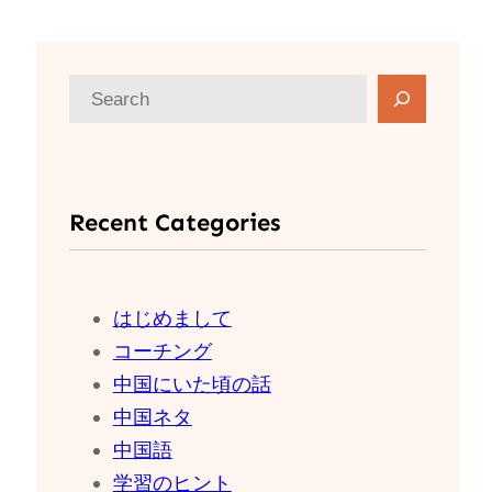
検
索
Recent Categories
はじめまして
コーチング
中国にいた頃の話
中国ネタ
中国語
学習のヒント