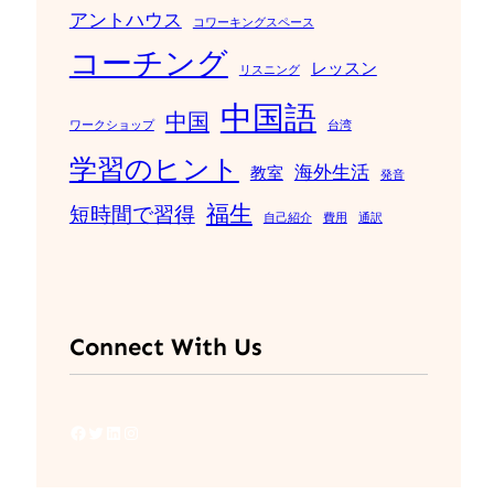
アントハウス
コワーキングスペース
コーチング
レッスン
リスニング
中国語
中国
ワークショップ
台湾
学習のヒント
海外生活
教室
発音
福生
短時間で習得
自己紹介
費用
通訳
Connect With Us
Facebook
Twitter
LinkedIn
Instagram