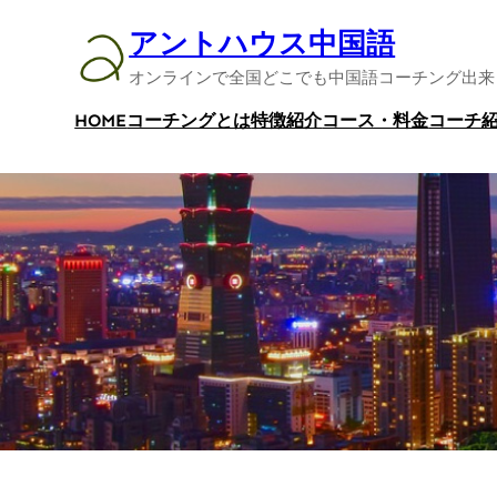
内
アントハウス中国語
容
オンラインで全国どこでも中国語コーチング出来
を
ス
HOME
コーチングとは
特徴紹介
コース・料金
コーチ
キ
ッ
プ