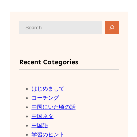
検
索
Recent Categories
はじめまして
コーチング
中国にいた頃の話
中国ネタ
中国語
学習のヒント