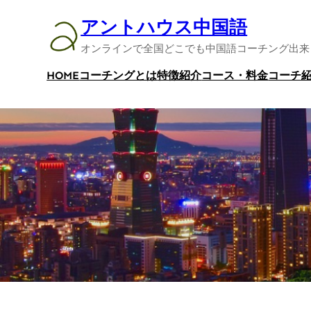
内
アントハウス中国語
容
オンラインで全国どこでも中国語コーチング出来
を
ス
HOME
コーチングとは
特徴紹介
コース・料金
コーチ
キ
ッ
プ