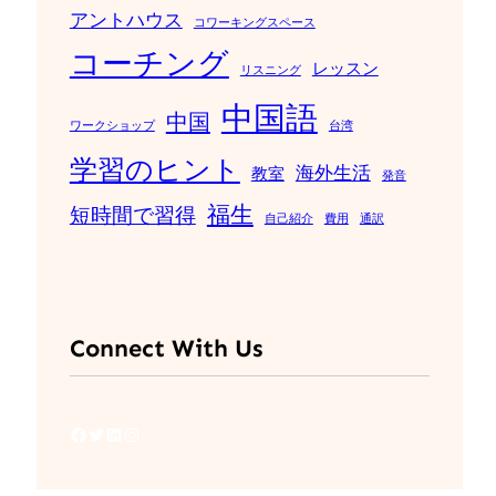
アントハウス
コワーキングスペース
コーチング
レッスン
リスニング
中国語
中国
ワークショップ
台湾
学習のヒント
海外生活
教室
発音
福生
短時間で習得
自己紹介
費用
通訳
Connect With Us
Facebook
Twitter
LinkedIn
Instagram