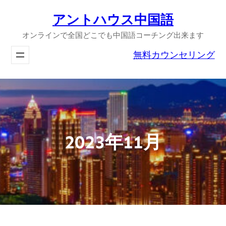
内
アントハウス中国語
容
オンラインで全国どこでも中国語コーチング出来ます
を
ス
無料カウンセリング
キ
ッ
プ
2023年11月