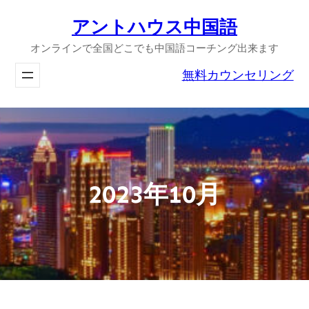
内
アントハウス中国語
容
オンラインで全国どこでも中国語コーチング出来ます
を
ス
無料カウンセリング
キ
ッ
プ
2023年10月