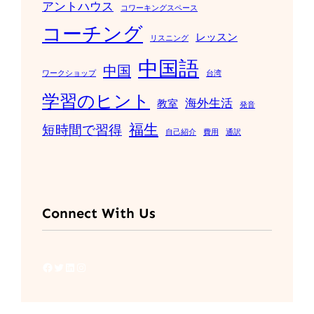
アントハウス
コワーキングスペース
コーチング
レッスン
リスニング
中国語
中国
ワークショップ
台湾
学習のヒント
海外生活
教室
発音
福生
短時間で習得
自己紹介
費用
通訳
Connect With Us
Facebook
Twitter
LinkedIn
Instagram