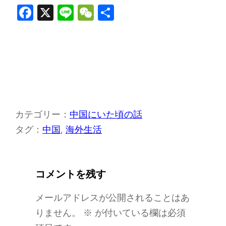
F
X
Li
W
共
a
n
e
有
c
e
C
e
h
b
a
o
t
o
カテゴリー：
中国にいた頃の話
k
タグ：
中国
, 
海外生活
コメントを残す
メールアドレスが公開されることはあ
りません。
※
が付いている欄は必須