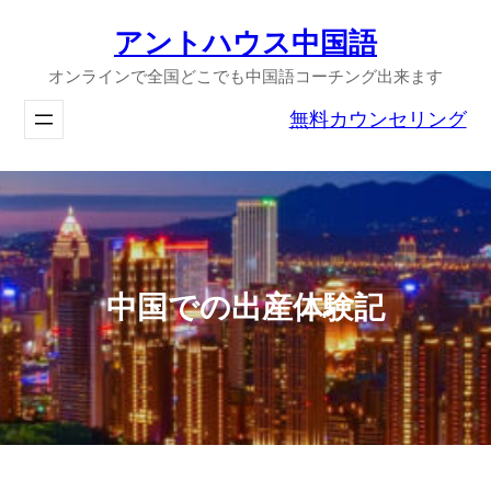
内
アントハウス中国語
容
オンラインで全国どこでも中国語コーチング出来ます
を
ス
無料カウンセリング
キ
ッ
プ
中国での出産体験記