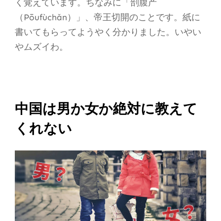
く覚えています。ちなみに「剖腹产
（Pōufùchǎn）」、帝王切開のことです。紙に
書いてもらってようやく分かりました。いやい
やムズイわ。
中国は男か女か絶対に教えて
くれない